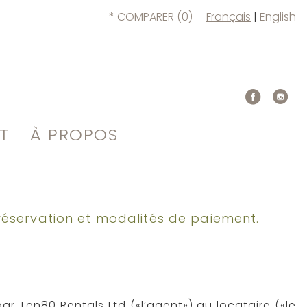
* COMPARER (
0
)
Français
|
English
T
À PROPOS
 réservation et modalités de paiement.
r Ten80 Rentals Ltd («l’agent») au locataire («le