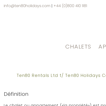
info@ten80holidays.com
|
+44 (0)800 410 1181
CHALETS
A
Ten80 Rentals Ltd t/ Ten80 Holidays C
Définition
Le chalet ou appartement («la propriété») est pr