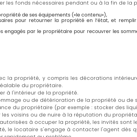
iter les fonds nécessaires pendant ou à la fin de la 
propriété de ses équipements («le contenu»),
aires pour retourner la propriété en l’état, et remplir
ques engagés par le propriétaire pour recouvrer les somme
la propriété, y compris les décorations intérieures 
éalable du propriétaire.
 à l'intérieur de la propriété.
mmage ou de détérioration de la propriété ou de 
urance du propriétaire (par exemple : stocker des liq
 les voisins ou de nuire à la réputation du propriéta
orisées à occuper la propriété, les invités sont l
riété, le locataire s'engage à contacter l'agent dès
er rapidement au problème.